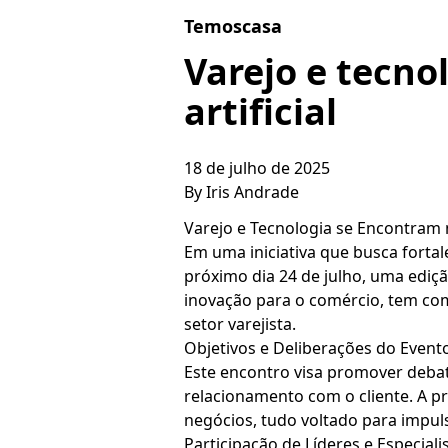
Skip to content
Temoscasa
Varejo e tecno
artificial
18 de julho de 2025
By
Iris Andrade
Varejo e Tecnologia se Encontram 
Em uma iniciativa que busca fortale
próximo dia 24 de julho, uma ediç
inovação para o comércio, tem como 
setor varejista.
Objetivos e Deliberações do Event
Este encontro visa promover deba
relacionamento com o cliente. A p
negócios, tudo voltado para impuls
Participação de Líderes e Especiali