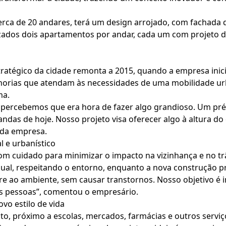
cerca de 20 andares, terá um design arrojado, com fachada
izados dois apartamentos por andar, cada um com projeto de
tratégico da cidade remonta a 2015, quando a empresa inici
horias que atendam às necessidades de uma mobilidade ur
ma.
 percebemos que era hora de fazer algo grandioso. Um pré
ndas de hoje. Nosso projeto visa oferecer algo à altura do
 da empresa.
 e urbanístico
m cuidado para minimizar o impacto na vizinhança e no trân
dual, respeitando o entorno, enquanto a nova construção pr
e ao ambiente, sem causar transtornos. Nosso objetivo é 
as pessoas”, comentou o empresário.
vo estilo de vida
, próximo a escolas, mercados, farmácias e outros serviço