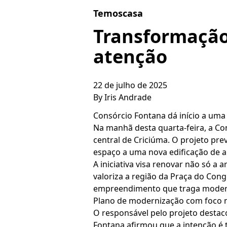
Skip to content
Temoscasa
Transformação
atenção
22 de julho de 2025
By
Iris Andrade
Consórcio Fontana dá início a uma 
Na manhã desta quarta-feira, a C
central de Criciúma. O projeto pre
espaço a uma nova edificação de a
A iniciativa visa renovar não só a
valoriza a região da Praça do Cong
empreendimento que traga moderni
Plano de modernização com foco n
O responsável pelo projeto destac
Fontana afirmou que a intenção é