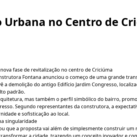
 Urbana no Centro de Cri
nova fase de revitalização no centro de Criciúma
onstrutora Fontana anunciou o começo de uma grande tra
vê a demolição do antigo Edifício Jardim Congresso, localiz
lto padrão.
 arquitetura, mas também o perfil simbólico do bairro, pr
resso. Segundo representantes da construtora, a expectativ
dade e sofisticação ao local.
a singularidade
ou que a proposta vai além de simplesmente construir um n
 transformar a cidade, trazendo um conceito inovador e c