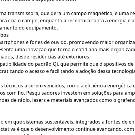
ma transmissora, que gera um campo magnético, e uma rece
ora cria o campo, enquanto a receptora capta a energia e
ionamento do equipamento.
abos
martphones e fones de ouvido, promovendo maior organizaç
resenta uma inovação que torna o cotidiano mais organizad
iados, desde residências até exteriores.
atibilidade do padrão Qi, que permite que dispositivos de
tizando o acesso e facilitando a adoção dessa tecnologia
s
s técnicos a serem vencidos, como a eficiência energética
s com fio. Pesquisadores investem em soluções para ampl
 ondas de rádio, lasers e materiais avançados como o grafe
o em que sistemas sustentáveis, integrados a fontes de ene
ectativa é que o desenvolvimento continue avançando, com