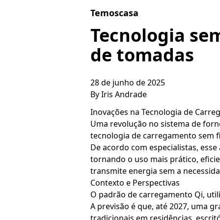
Skip to content
Temoscasa
Tecnologia sem
de tomadas
28 de junho de 2025
By
Iris Andrade
Inovações na Tecnologia de Carr
Uma revolução no sistema de forn
tecnologia de carregamento sem fi
De acordo com especialistas, esse a
tornando o uso mais prático, efic
transmite energia sem a necessidad
Contexto e Perspectivas
O padrão de carregamento Qi, utili
A previsão é que, até 2027, uma g
tradicionais em residências, escrit