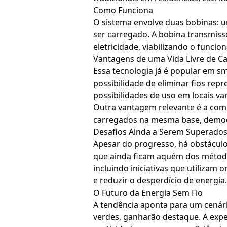
Como Funciona
O sistema envolve duas bobinas: u
ser carregado. A bobina transmiss
eletricidade, viabilizando o func
Vantagens de uma Vida Livre de C
Essa tecnologia já é popular em s
possibilidade de eliminar fios rep
possibilidades de uso em locais var
Outra vantagem relevante é a comp
carregados na mesma base, democra
Desafios Ainda a Serem Superado
Apesar do progresso, há obstáculo
que ainda ficam aquém dos método
incluindo iniciativas que utilizam
e reduzir o desperdício de energia.
O Futuro da Energia Sem Fio
A tendência aponta para um cenári
verdes, ganharão destaque. A exp