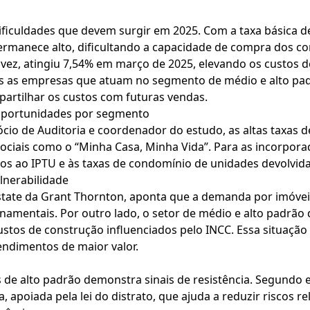
ificuldades que devem surgir em 2025. Com a taxa básica de
ermanece alto, dificultando a capacidade de compra dos co
ua vez, atingiu 7,54% em março de 2025, elevando os custos
is as empresas que atuam no segmento de médio e alto pa
artilhar os custos com futuras vendas.
 oportunidades por segmento
cio de Auditoria e coordenador do estudo, as altas taxas d
ociais como o “Minha Casa, Minha Vida”. Para as incorpor
ados ao IPTU e às taxas de condomínio de unidades devolvid
lnerabilidade
Estate da Grant Thornton, aponta que a demanda por imóveis
amentais. Por outro lado, o setor de médio e alto padrão d
ustos de construção influenciados pelo INCC. Essa situaçã
ndimentos de maior valor.
 de alto padrão demonstra sinais de resistência. Segundo e
apoiada pela lei do distrato, que ajuda a reduzir riscos re