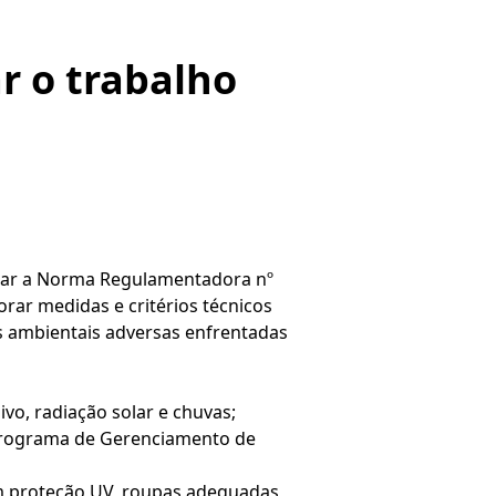
r o trabalho
isar a Norma Regulamentadora nº
porar medidas e critérios técnicos
s ambientais adversas enfrentadas
vo, radiação solar e chuvas;
o Programa de Gerenciamento de
om proteção UV, roupas adequadas,