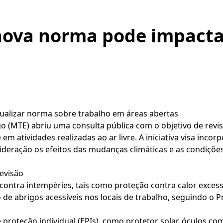
nova norma pode impacta
tualizar norma sobre trabalho em áreas abertas
o (MTE) abriu uma consulta pública com o objetivo de rev
em atividades realizadas ao ar livre. A iniciativa visa incor
ideração os efeitos das mudanças climáticas e as condiçõe
revisão
ontra intempéries, tais como proteção contra calor excessi
o de abrigos acessíveis nos locais de trabalho, seguindo 
roteção individual (EPIs), como protetor solar, óculos c