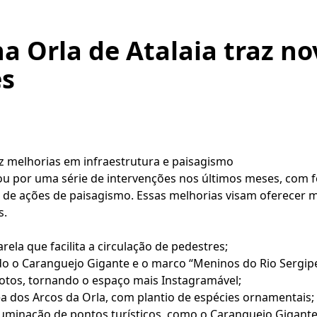
na Orla de Atalaia traz n
es
raz melhorias em infraestrutura e paisagismo
ssou por uma série de intervenções nos últimos meses, com 
s de ações de paisagismo. Essas melhorias visam oferecer 
s.
la que facilita a circulação de pedestres;
o o Caranguejo Gigante e o marco “Meninos do Rio Sergipe
a fotos, tornando o espaço mais Instagramável;
ea dos Arcos da Orla, com plantio de espécies ornamentais;
luminação de pontos turísticos, como o Caranguejo Gigante