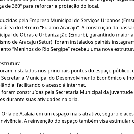
 de 360º para reforçar a proteção do local.
uzidas pela Empresa Municipal de Serviços Urbanos (Emsur
 área do letreiro “Eu amo Aracaju”. A construção da passare
ipal de Obras e Urbanização (Emurb), garantindo maior ace
smo de Aracaju (Setur), foram instalados painéis instagram
ento “Meninos do Rio Sergipe” recebeu uma nova estrutura
estrutura
foram instalados nos principais pontos do espaço público,
 a Secretaria Municipal do Desenvolvimento Econômico e I
lândia, facilitando o acesso à internet.
oram construídas pela Secretaria Municipal da Juventude 
es durante suas atividades na orla.
Orla de Atalaia em um espaço mais atrativo, seguro e acess
onvivência. A reinvenção do espaço também visa estimular o