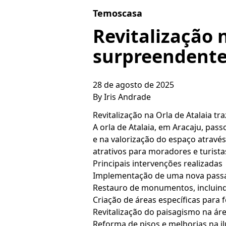
Skip to content
Temoscasa
Revitalização 
surpreendent
28 de agosto de 2025
By
Iris Andrade
Revitalização na Orla de Atalaia t
A orla de Atalaia, em Aracaju, pa
e na valorização do espaço atravé
atrativos para moradores e turista
Principais intervenções realizadas
Implementação de uma nova passare
Restauro de monumentos, incluind
Criação de áreas específicas par
Revitalização do paisagismo na ár
Reforma de pisos e melhorias na i