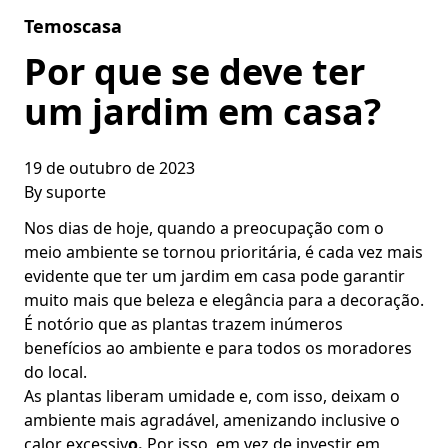
Skip to content
Temoscasa
Por que se deve ter
um jardim em casa?
19 de outubro de 2023
By
suporte
Nos dias de hoje, quando a preocupação com o
meio ambiente se tornou prioritária, é cada vez mais
evidente que ter um jardim em casa pode garantir
muito mais que beleza e elegância para a decoração.
É notório que as plantas trazem inúmeros
benefícios ao ambiente e para todos os moradores
do local.
As plantas liberam umidade e, com isso, deixam o
ambiente mais agradável, amenizando inclusive o
calor excessiv
o
.
Por isso, em vez de investir em