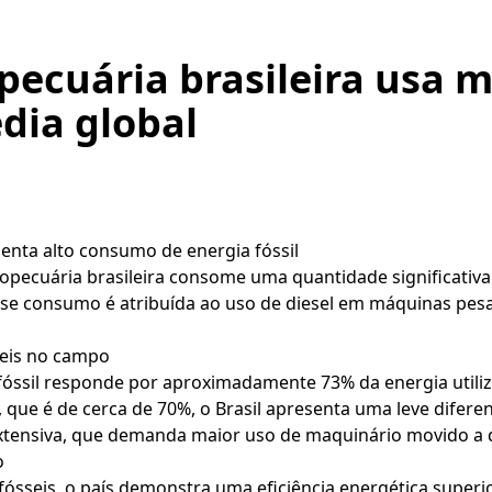
pecuária brasileira usa m
édia global
senta alto consumo de energia fóssil
pecuária brasileira consome uma quantidade significativa d
sse consumo é atribuída ao uso de diesel em máquinas pesa
seis no campo
óssil responde por aproximadamente 73% da energia utiliza
ue é de cerca de 70%, o Brasil apresenta uma leve difere
 extensiva, que demanda maior uso de maquinário movido a d
o
fósseis, o país demonstra uma eficiência energética superi