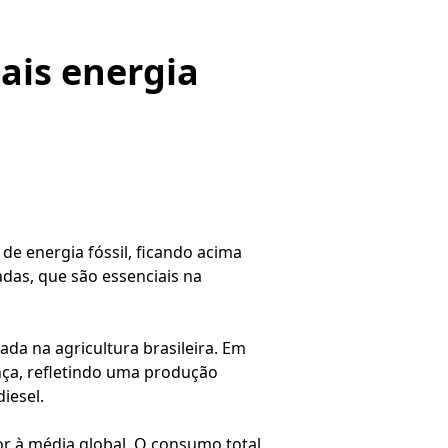
ais energia
e energia fóssil, ficando acima
das, que são essenciais na
da na agricultura brasileira. Em
nça, refletindo uma produção
iesel.
or à média global. O consumo total