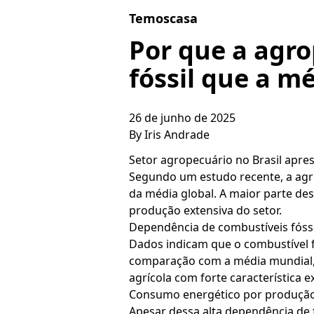
Skip to content
Temoscasa
Por que a agro
fóssil que a m
26 de junho de 2025
By
Iris Andrade
Setor agropecuário no Brasil apre
Segundo um estudo recente, a agro
da média global. A maior parte de
produção extensiva do setor.
Dependência de combustíveis fós
Dados indicam que o combustível f
comparação com a média mundial, q
agrícola com forte característica
Consumo energético por produçã
Apesar dessa alta dependência de 