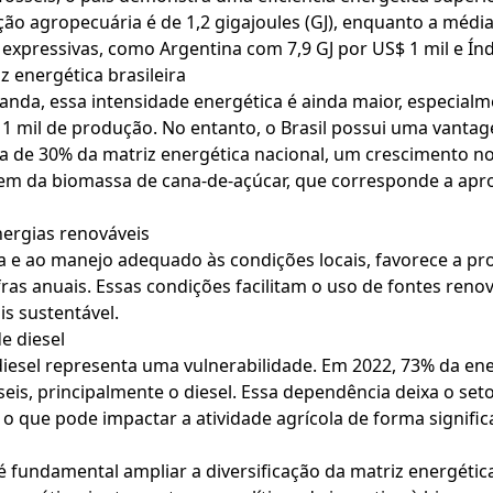
ão agropecuária é de 1,2 gigajoules (GJ), enquanto a média
o expressivas, como Argentina com 7,9 GJ por US$ 1 mil e Ín
 energética brasileira
da, essa intensidade energética é ainda maior, especialme
$ 1 mil de produção. No entanto, o Brasil possui uma vanta
a de 30% da matriz energética nacional, um crescimento no
vem da biomassa de cana-de-açúcar, que corresponde a ap
ergias renováveis
gia e ao manejo adequado às condições locais, favorece a p
afras anuais. Essas condições facilitam o uso de fontes renov
s sustentável.
e diesel
iesel representa uma vulnerabilidade. Em 2022, 73% da ene
seis, principalmente o diesel. Essa dependência deixa o seto
, o que pode impactar a atividade agrícola de forma significa
 é fundamental ampliar a diversificação da matriz energét