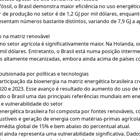
óssil, o Brasil demonstra maior eficiência no uso energéti
 de produção no setor é de 1,2 GJ por mil dólares, enquanto
sentam números bastante distintos, variando de 7,9 GJ a ap
 na matriz renovável
o setor agrícola é significativamente maior. Na Holanda, 
or mil dólares. Entretanto, o Brasil está numa posição inte
es altamente mecanizadas, embora ainda acima de países 
ulsionada por políticas e tecnologias
ticipação da bioenergia na matriz energética brasileira 
020 e 2023. Esse avanço é resultado do aumento do uso de 
o o Brasil uma das principais referências mundiais em ene
e vulnerabilidade do setor
nergética brasileira foi composta por fontes renováveis, 
tíveis e geração de energia com matérias-primas agrícola
édia global de 15% e bem abaixo do percentual atual.
el ainda representa uma vulnerabilidade significativa. Dad