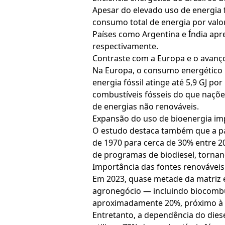
Apesar do elevado uso de energia f
consumo total de energia por valor
Países como Argentina e Índia apre
respectivamente.
Contraste com a Europa e o avanço
Na Europa, o consumo energético n
energia fóssil atinge até 5,9 GJ p
combustíveis fósseis do que naçõ
de energias não renováveis.
Expansão do uso de bioenergia imp
O estudo destaca também que a par
de 1970 para cerca de 30% entre 2
de programas de biodiesel, tornand
Importância das fontes renováveis 
Em 2023, quase metade da matriz e
agronegócio — incluindo biocombus
aproximadamente 20%, próximo à m
Entretanto, a dependência do dies