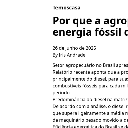
Skip to content
Temoscasa
Por que a agro
energia fóssil
26 de junho de 2025
By
Iris Andrade
Setor agropecuário no Brasil apr
Relatório recente aponta que a pr
principalmente do diesel, para sua
combustíveis fósseis para cada mi
período.
Predominância do diesel na matri
De acordo com a análise, o diesel
que supera ligeiramente a média m
de maquinário pesado movido a de
Eficiência energética do Brasil se