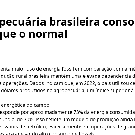
pecuária brasileira cons
 que o normal
esenta maior uso de energia fóssil em comparação com a m
odução rural brasileira mantém uma elevada dependência d
s operações. Dados indicam que, em 2022, o país utilizou cer
l dólares produzidos na agropecuária, um índice superior 
z energética do campo
 responde por aproximadamente 73% da energia consumida na
undial de 70%. Isso reflete um modelo de produção ainda b
rivados de petróleo, especialmente em operações de grand
 destaca apesar do alto consumo de fósseis