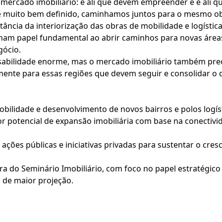
rcado imobiliário: é ali que devem empreender e é ali qu
é muito bem definido, caminhamos juntos para o mesmo obj
ância da interiorização das obras de mobilidade e logístic
am papel fundamental ao abrir caminhos para novas área
gócio.
abilidade enorme, mas o mercado imobiliário também pre
ente para essas regiões que devem seguir e consolidar o 
obilidade e desenvolvimento de novos bairros e polos logís
potencial de expansão imobiliária com base na conectivida
ções públicas e iniciativas privadas para sustentar o cresc
ra do Seminário Imobiliário, com foco no papel estratégico
s de maior projeção.