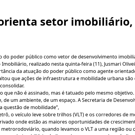
rienta setor imobiliário,
ão do poder público como vetor de desenvolvimento imobili
mobiliário, realizado nesta quinta-feira (11), Jusmari Oliv
rtância da atuação do poder público como agente orienta
ssaltou que ações de infraestrutura e mobilidade urbana sã
onsolidar.
o que não é assinado, mas é tatuado pelo mesmo objetivo. 
, de um ambiente, de um espaço. A Secretaria de Desenvo
a questão de mobilidade”,
trô, o veículo leve sobre trilhos (VLT) e os corredores de
 privado onde estão as maiores oportunidades de crescimen
metrorodoviário, quando levamos o VLT a uma região ou 