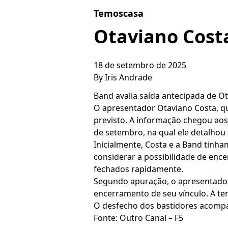
Skip to content
Temoscasa
Otaviano Cost
18 de setembro de 2025
By
Iris Andrade
Band avalia saída antecipada de O
O apresentador Otaviano Costa, q
previsto. A informação chegou aos
de setembro, na qual ele detalhou 
Inicialmente, Costa e a Band tinha
considerar a possibilidade de enc
fechados rapidamente.
Segundo apuração, o apresentador 
encerramento de seu vínculo. A te
O desfecho dos bastidores acompa
Fonte: Outro Canal – F5