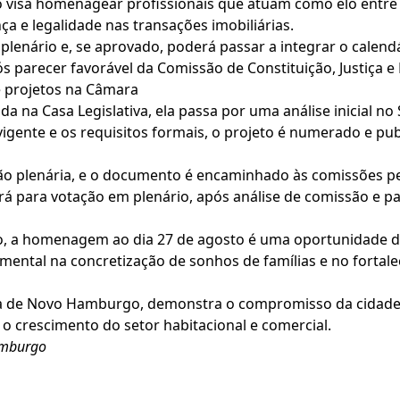
o visa homenagear profissionais que atuam como elo entr
a e legalidade nas transações imobiliárias.
plenário e, se aprovado, poderá passar a integrar o calendá
s parecer favorável da Comissão de Constituição, Justiça e 
 projetos na Câmara
na Casa Legislativa, ela passa por uma análise inicial no 
vigente e os requisitos formais, o projeto é numerado e pu
são plenária, e o documento é encaminhado às comissões 
irá para votação em plenário, após análise de comissão e p
, a homenagem ao dia 27 de agosto é uma oportunidade de 
mental na concretização de sonhos de famílias e no fortal
a de Novo Hamburgo, demonstra o compromisso da cidade 
o crescimento do setor habitacional e comercial.
amburgo