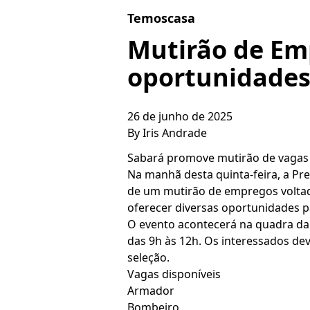
Skip to content
Temoscasa
Mutirão de Em
oportunidades 
26 de junho de 2025
By
Iris Andrade
Sabará promove mutirão de vagas n
Na manhã desta quinta-feira, a Pr
de um mutirão de empregos voltado p
oferecer diversas oportunidades p
O evento acontecerá na quadra da E
das 9h às 12h. Os interessados d
seleção.
Vagas disponíveis
Armador
Bombeiro