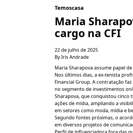
Skip to content
Temoscasa
Maria Sharapo
cargo na CFI
22 de julho de 2025
By
Iris Andrade
Maria Sharapova assume papel de 
Nos últimos dias, a ex-tenista pro
Financial Group. A contratação fa
no segmento de investimentos onl
Sharapova, que conquistou cinco tí
ações de mídia, ampliando a visibi
em setores como moda, mídia e be
Segundo fontes próximas, o acordo
em diversos projetos de comunica
Perfil de influenciadora fora das 