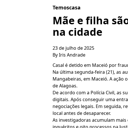
Skip to content
Temoscasa
Mãe e filha sã
na cidade
23 de julho de 2025
By
Iris Andrade
Casal é detido em Maceió por fra
Na última segunda-feira (21), as a
Mangabeiras, em Maceió. A ação o
de Alagoas.
De acordo com a Polícia Civil, as 
digitais. Após conseguir uma entr
negociações legais. Em seguida, r
local antes de desaparecer.
As investigadoras acumulam mais d
inquéritos e oito processos na Jus