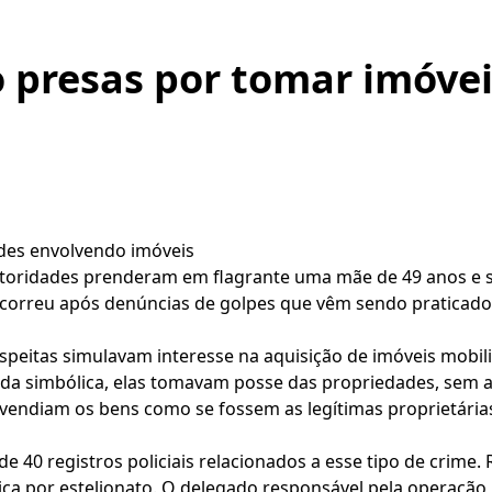
o presas por tomar imóvei
udes envolvendo imóveis
utoridades prenderam em flagrante uma mãe de 49 anos e su
correu após denúncias de golpes que vêm sendo praticados
suspeitas simulavam interesse na aquisição de imóveis mob
ada simbólica, elas tomavam posse das propriedades, sem a
evendiam os bens como se fossem as legítimas proprietári
e 40 registros policiais relacionados a esse tipo de crime
tiça por estelionato. O delegado responsável pela operação