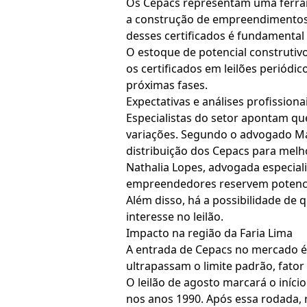
Os Cepacs representam uma ferrame
a construção de empreendimentos a
desses certificados é fundamental 
O estoque de potencial construtivo
os certificados em leilões periódi
próximas fases.
Expectativas e análises profissiona
Especialistas do setor apontam qu
variações. Segundo o advogado Marc
distribuição dos Cepacs para melho
Nathalia Lopes, advogada especiali
empreendedores reservem potencia
Além disso, há a possibilidade de
interesse no leilão.
Impacto na região da Faria Lima
A entrada de Cepacs no mercado é 
ultrapassam o limite padrão, fator
O leilão de agosto marcará o iníci
nos anos 1990. Após essa rodada, 