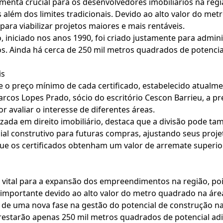
nta crucial para os desenvolvedores imobiliários na região
lém dos limites tradicionais. Devido ao alto valor do met
para viabilizar projetos maiores e mais rentáveis.
, iniciado nos anos 1990, foi criado justamente para admi
cos. Ainda há cerca de 250 mil metros quadrados de potenci
is
e o preço mínimo de cada certificado, estabelecido atualme
os Lopes Prado, sócio do escritório Cescon Barrieu, a pre
r avaliar o interesse de diferentes áreas.
zada em direito imobiliário, destaca que a divisão pode t
l construtivo para futuras compras, ajustando seus proj
 que os certificados obtenham um valor de arremate super
vital para a expansão dos empreendimentos na região, pois
 importante devido ao alto valor do metro quadrado na áre
o de uma nova fase na gestão do potencial de construção na
restarão apenas 250 mil metros quadrados de potencial adi