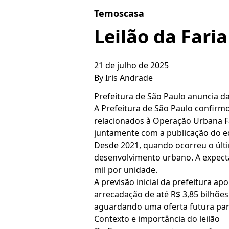
Skip to content
Temoscasa
Leilão da Fari
21 de julho de 2025
By
Iris Andrade
Prefeitura de São Paulo anuncia dat
A Prefeitura de São Paulo confirmo
relacionados à Operação Urbana Far
juntamente com a publicação do edi
Desde 2021, quando ocorreu o últim
desenvolvimento urbano. A expecta
mil por unidade.
A previsão inicial da prefeitura a
arrecadação de até R$ 3,85 bilhões.
aguardando uma oferta futura pa
Contexto e importância do leilão