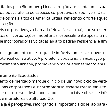
itados pela Bloomberg Línea, a região apresenta uma taxa d
 da pouca oferta de espaços corporativos disponíveis. Os a
re os mais altos da América Latina, refletindo o forte aqu
lização
s corporativos, a chamada “Nova Faria Lima”, que se estend
os e incorporações imobiliárias, especialmente após a am
 de incorporadoras voltadas ao alto padrão residencial e u
e o esgotamento do estoque de imóveis comerciais novos n
tencial construtivo. A prefeitura aposta na arrecadação pr
envolvimento urbano, promovendo maior adensamento em um
turamente Expectados
ento de mercado marque o início de um novo ciclo de vertic
upos corporativos e incorporadoras especializadas em alto 
 os recursos destinados a políticas sociais e obras de inf
s e moradores de alto padrão.
ia já é perceptível, reforçando a importância do leilão par