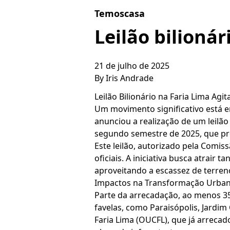
Skip to content
Temoscasa
Leilão bilioná
21 de julho de 2025
By
Iris Andrade
Leilão Bilionário na Faria Lima Ag
Um movimento significativo está e
anunciou a realização de um leilão 
segundo semestre de 2025, que pro
Este leilão, autorizado pela Comis
oficiais. A iniciativa busca atrair
aproveitando a escassez de terrenos
Impactos na Transformação Urban
Parte da arrecadação, ao menos 35
favelas, como Paraisópolis, Jardi
Faria Lima (OUCFL), que já arrecad