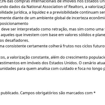
23% das compras internacionais de imóveis nos Estados Un
ndo dados da National Association of Realtors, a valorizaç
lidade jurídica, a liquidez e a previsibilidade continuam se
lmente diante de um ambiente global de incerteza econômica
reposicionamento
o deve ser interpretado como retração, mas sim como uma
ue aqueles que investem com base em valores sólidos e pla
os desafiadores.
a consistente certamente colherá frutos nos ciclos futuros
os, a valorização constante, além do crescimento populac
vestimentos em imóveis dos Estados Unidos. O cenário atual
nidades para quem analisa com cuidado e foca no longo 
 publicado.
Campos obrigatórios são marcados com
*