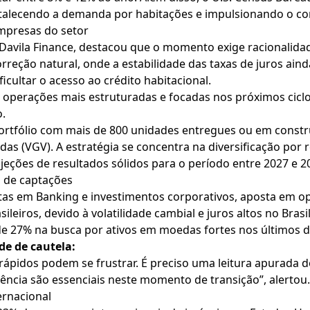
rtalecendo a demanda por habitações e impulsionando o co
empresas do setor
avila Finance, destacou que o momento exige racionalidade
eção natural, onde a estabilidade das taxas de juros ainda
icultar o acesso ao crédito habitacional.
 operações mais estruturadas e focadas nos próximos ciclo
o.
portfólio com mais de 800 unidades entregues ou em constr
as (VGV). A estratégia se concentra na diversificação por r
eções de resultados sólidos para o período entre 2027 e 2
 de captações
tas em Banking e investimentos corporativos, aposta em op
ileiros, devido à volatilidade cambial e juros altos no Bra
27% na busca por ativos em moedas fortes nos últimos d
de de cautela:
ápidos podem se frustrar. É preciso uma leitura apurada d
ência são essenciais neste momento de transição”, alertou.
ernacional