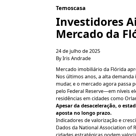
Skip to content
Temoscasa
Investidores 
Mercado da Fl
24 de julho de 2025
By
Iris Andrade
Mercado imobiliário da Flórida ap
Nos últimos anos, a alta demanda 
mudar, e o mercado agora passa p
pelo Federal Reserve—em níveis e
residências em cidades como Orla
Apesar da desaceleração, o est
aposta no longo prazo.
Indicadores de valorização e cres
Dados da National Association of 
cidades estratégicas podem valori