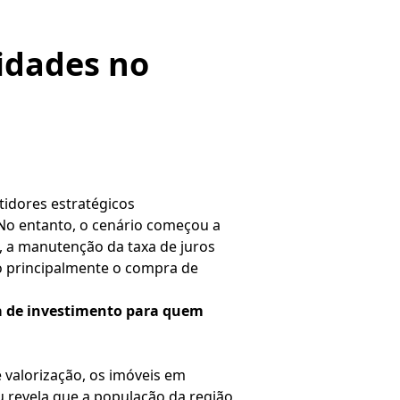
idades no
tidores estratégicos
 No entanto, o cenário começou a
, a manutenção da taxa de juros
o principalmente o compra de
a de investimento para quem
valorização, os imóveis em
u revela que a população da região