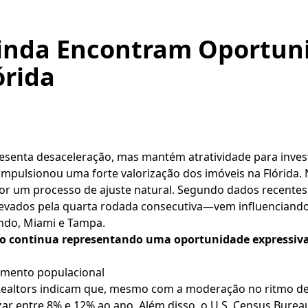
Ainda Encontram Oportun
órida
resenta desaceleração, mas mantém atratividade para inves
impulsionou uma forte valorização dos imóveis na Flórida.
or um processo de ajuste natural. Segundo dados recentes
levados pela quarta rodada consecutiva—vem influenciand
ndo, Miami e Tampa.
ado continua representando uma oportunidade expressiv
cimento populacional
Realtors indicam que, mesmo com a moderação no ritmo de 
zar entre 8% e 12% ao ano. Além disso, o U.S. Census Burea