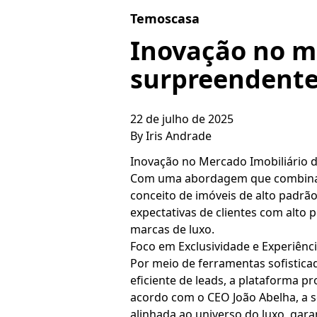
Skip to content
Temoscasa
Inovação no m
surpreendent
22 de julho de 2025
By
Iris Andrade
Inovação no Mercado Imobiliário d
Com uma abordagem que combina t
conceito de imóveis de alto padrão 
expectativas de clientes com alto 
marcas de luxo.
Foco em Exclusividade e Experiênci
Por meio de ferramentas sofistica
eficiente de leads, a plataforma p
acordo com o CEO João Abelha, a se
alinhada ao universo do luxo, gara