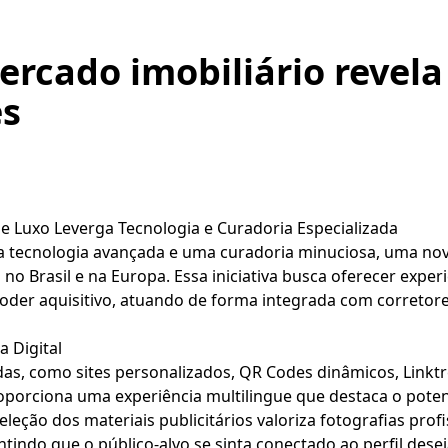
ercado imobiliário revel
es
e Luxo Leverga Tecnologia e Curadoria Especializada
ecnologia avançada e uma curadoria minuciosa, uma nov
no Brasil e na Europa. Essa iniciativa busca oferecer experi
poder aquisitivo, atuando de forma integrada com corretore
a Digital
das, como sites personalizados, QR Codes dinâmicos, Linktr
roporciona uma experiência multilingue que destaca o poten
leção dos materiais publicitários valoriza fotografias prof
ntindo que o público-alvo se sinta conectado ao perfil dese