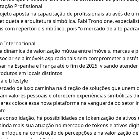
ação Profissional
projeto aposta na capacitação de profissionais através de 
etiqueta e arquitetura simbólica. Fabi Tronolone, especiali
is com repertório simbólico, pois “o mercado de alto padr
 Internacional
a dinâmica de valorização mútua entre imóveis, marcas e p
ociar-se a imóveis aspiracionais sem comprometer a estét
ssar na Espanha e França até o fim de 2025, visando atende
rodutos em locais distintos.
 e Lifestyle
ado de luxo caminha na direção de soluções que unem cont
m valores pessoais e oferecem experiências simbólicas dir
ilares coloca essa nova plataforma na vanguarda do setor im
nte
 consolidação, há possibilidades de tokenização de ativos e
ainda mais sua atuação no mercado de tokens e ativos digit
enfoque na construção de percepções e na valorização de at