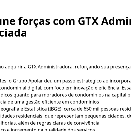
une forças com GTX Admi
ciada
ao adquirir a GTX Administradora, reforçando sua presenç
es, o Grupo Apolar deu um passo estratégico ao incorpor
ondominial digital, com foco em inovação e eficiência. Ess
índicos quanto para moradores de condomínios na capital 
cia de uma gestão eficiente em condomínios
Geografia e Estatística (IBGE), cerca de 650 mil pessoas r
nidades residenciais, que representam pequenas cidades, 
horias, além de regras claras de convivência.
co e incremento na qualidade dos serviços