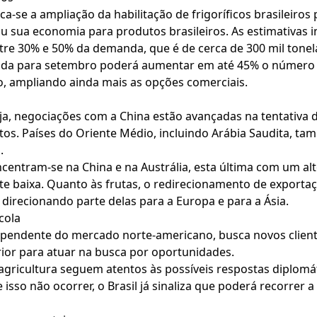
aca-se a ampliação da habilitação de frigoríficos brasileiro
u sua economia para produtos brasileiros. As estimativas 
tre 30% e 50% da demanda, que é de cerca de 300 mil tonel
ada para setembro poderá aumentar em até 45% o número d
co, ampliando ainda mais as opções comerciais.
a, negociações com a China estão avançadas na tentativa d
s. Países do Oriente Médio, incluindo Arábia Saudita, ta
.
centram-se na China e na Austrália, esta última com um a
ente baixa. Quanto às frutas, o redirecionamento de export
direcionando parte delas para a Europa e para a Ásia.
cola
pendente do mercado norte-americano, busca novos cliente
rior para atuar na busca por oportunidades.
agricultura seguem atentos às possíveis respostas diplom
 isso não ocorrer, o Brasil já sinaliza que poderá recorrer