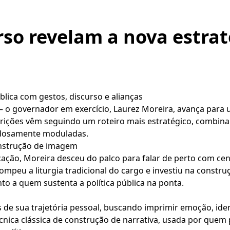
rso revelam a nova estrat
lica com gestos, discurso e alianças
 o governador em exercício, Laurez Moreira, avança para 
parições vêm seguindo um roteiro mais estratégico, combina
adosamente moduladas.
nstrução de imagem
ação, Moreira desceu do palco para falar de perto com ce
rompeu a liturgia tradicional do cargo e investiu na cons
nto a quem sustenta a política pública na ponta.
s de sua trajetória pessoal, buscando imprimir emoção, ide
cnica clássica de construção de narrativa, usada por quem 