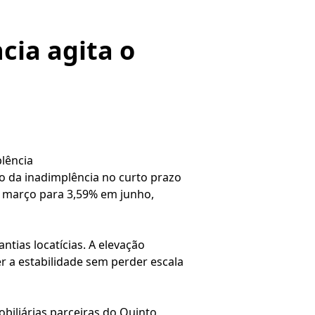
cia agita o
lência
o da inadimplência no curto prazo
m março para 3,59% em junho,
tias locatícias. A elevação
a estabilidade sem perder escala
biliárias parceiras do Quinto