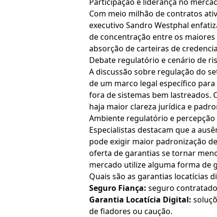
Participação e liderança no merca
Com meio milhão de contratos ativo
executivo Sandro Westphal enfatiza
de concentração entre os maiores 
absorção de carteiras de credenci
Debate regulatório e cenário de ri
A discussão sobre regulação do se
de um marco legal específico para 
fora de sistemas bem lastreados. 
haja maior clareza jurídica e padro
Ambiente regulatório e percepçã
Especialistas destacam que a ausên
pode exigir maior padronização de 
oferta de garantias se tornar men
mercado utilize alguma forma de ga
Quais são as garantias locatícias d
Seguro Fiança:
seguro contratado 
Garantia Locatícia Digital:
soluçõ
de fiadores ou caução.