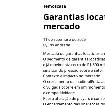
Skip to content
Temoscasa
Garantias loca
mercado
11 de setembro de 2025
By
Iris Andrade
Mercado de garantias locatícias e
O segmento de garantias locatícia
e já movimenta cerca de R$ 300 mi
sinalizando pressão sobre o setor.
Contexto e impacto no mercado
O crescimento da inadimplência ac
divulgada ocorre em um momento 
e competitividade.
Reestruturação de players e conso
O encerramento das operações do Q