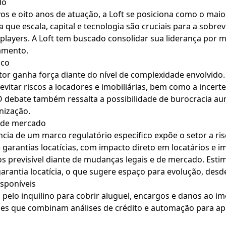
do
s e oito anos de atuação, a Loft se posiciona como o maior
 que escala, capital e tecnologia são cruciais para a sobre
players. A Loft tem buscado consolidar sua liderança por m
amento.
sco
tor ganha força diante do nível de complexidade envolvido
evitar riscos a locadores e imobiliárias, bem como a incerte
O debate também ressalta a possibilidade de burocracia au
nização.
o de mercado
cia de um marco regulatório específico expõe o setor a ris
garantias locatícias, com impacto direto em locatários e im
os previsível diante de mudanças legais e de mercado. Est
rantia locatícia, o que sugere espaço para evolução, desde
isponíveis
pelo inquilino para cobrir aluguel, encargos e danos ao im
es que combinam análises de crédito e automação para ap