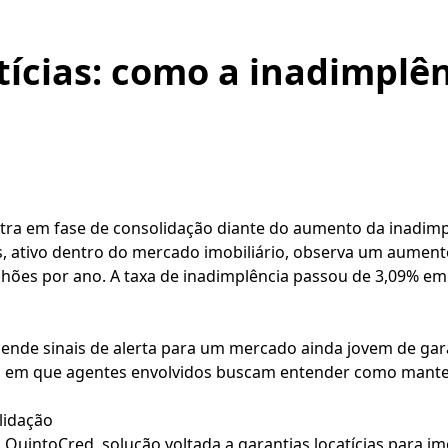
tícias: como a inadimplên
ntra em fase de consolidação diante do aumento da inadimp
s, ativo dentro do mercado imobiliário, observa um aument
lhões por ano. A taxa de inadimplência passou de 3,09% e
ende sinais de alerta para um mercado ainda jovem de garan
em que agentes envolvidos buscam entender como manter 
lidação
uintoCred, solução voltada a garantias locatícias para imo