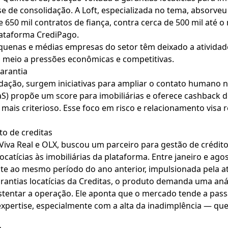
se de consolidação. A Loft, especializada no tema, absorveu
50 mil contratos de fiança, contra cerca de 500 mil até o
lataforma CrediPago.
quenas e médias empresas do setor têm deixado a atividade
m meio a pressões econômicas e competitivas.
arantia
ção, surgem iniciativas para ampliar o contato humano na 
S) propõe um score para imobiliárias e oferece cashback 
is criterioso. Esse foco em risco e relacionamento visa r
to de creditas
Viva Real e OLX, buscou um parceiro para gestão de crédit
locatícias às imobiliárias da plataforma. Entre janeiro e ago
te ao mesmo período do ano anterior, impulsionada pela a
arantias locatícias da Creditas, o produto demanda uma aná
stentar a operação. Ele aponta que o mercado tende a pass
expertise, especialmente com a alta da inadimplência — q