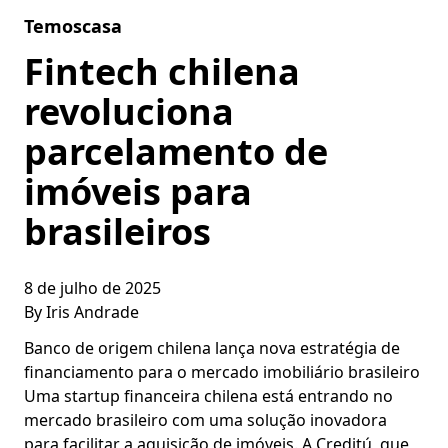
Skip to content
Temoscasa
Fintech chilena
revoluciona
parcelamento de
imóveis para
brasileiros
8 de julho de 2025
By
Iris Andrade
Banco de origem chilena lança nova estratégia de
financiamento para o mercado imobiliário brasileiro
Uma startup financeira chilena está entrando no
mercado brasileiro com uma solução inovadora
para facilitar a aquisição de imóveis. A Creditú, que