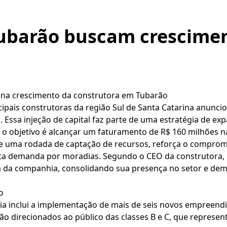
ubarão buscam crescimen
iona crescimento da construtora em Tubarão
pais construtoras da região Sul de Santa Catarina anunci
. Essa injeção de capital faz parte de uma estratégia de e
 o objetivo é alcançar um faturamento de R$ 160 milhões n
de uma rodada de captação de recursos, reforça o compr
lta demanda por moradias. Segundo o CEO da construtora, B
a da companhia, consolidando sua presença no setor e de
.
o
ia inclui a implementação de mais de seis novos empreend
rão direcionados ao público das classes B e C, que repres