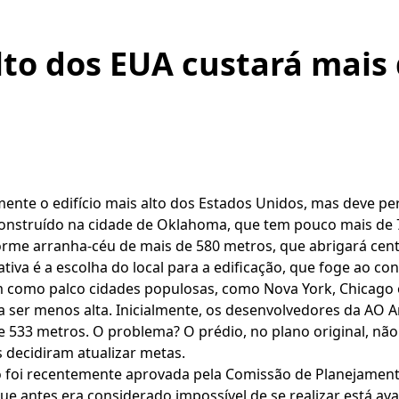
alto dos EUA custará mais 
ente o edifício mais alto dos Estados Unidos, mas deve p
nstruído na cidade de Oklahoma, que tem pouco mais de 7
orme arranha-céu de mais de 580 metros, que abrigará cen
ativa é a escolha do local para a edificação, que foge ao co
am como palco cidades populosas, como Nova York, Chicago 
 ser menos alta. Inicialmente, os desenvolvedores da AO A
533 metros. O problema? O prédio, no plano original, não 
s decidiram atualizar metas.
to foi recentemente aprovada pela Comissão de Planejamen
que antes era considerado impossível de se realizar está 