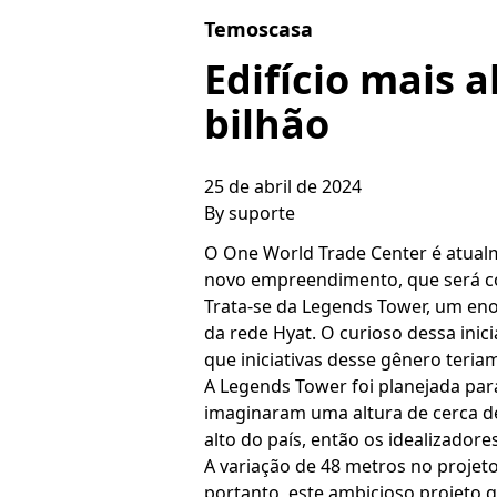
Skip to content
Temoscasa
Edifício mais 
bilhão
25 de abril de 2024
By
suporte
O One World Trade Center é atualm
novo empreendimento, que será co
Trata-se da Legends Tower, um en
da rede Hyat. O curioso dessa inici
que iniciativas desse gênero teri
A Legends Tower foi planejada para
imaginaram uma altura de cerca de 
alto do país, então os idealizadore
A variação de 48 metros no proje
portanto, este ambicioso projeto 