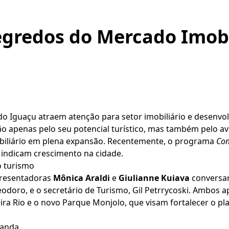
egredos do Mercado Imobi
do Iguaçu atraem atenção para setor imobiliário e desenv
o apenas pelo seu potencial turístico, mas também pelo a
obiliário em plena expansão. Recentemente, o programa
Con
e indicam crescimento na cidade.
o turismo
presentadoras
Mônica Araldi
e
Giulianne Kuiava
conversar
odoro, e o secretário de Turismo, Gil Petrrycoski. Ambos a
eira Rio e o novo Parque Monjolo, que visam fortalecer o p
manda