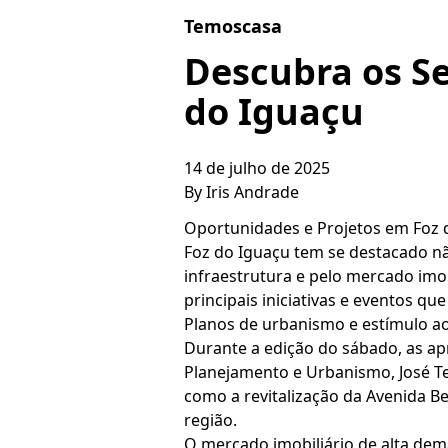
Skip to content
Temoscasa
Descubra os S
do Iguaçu
14 de julho de 2025
By
Iris Andrade
Oportunidades e Projetos em Foz 
Foz do Iguaçu tem se destacado nã
infraestrutura e pelo mercado im
principais iniciativas e eventos qu
Planos de urbanismo e estímulo a
Durante a edição do sábado, as a
Planejamento e Urbanismo, José Te
como a revitalização da Avenida B
região.
O mercado imobiliário de alta de