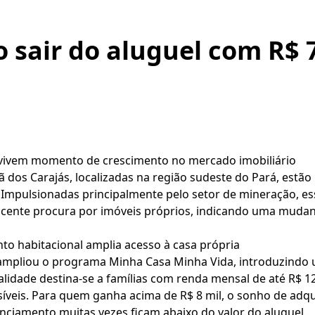
 sair do aluguel com R$ 
 vivem momento de crescimento no mercado imobiliário
 dos Carajás, localizadas na região sudeste do Pará, estã
 Impulsionadas principalmente pelo setor de mineração, es
cente procura por imóveis próprios, indicando uma mudança
o habitacional amplia acesso à casa própria
ampliou o programa Minha Casa Minha Vida, introduzindo 
lidade destina-se a famílias com renda mensal de até R$ 12
síveis. Para quem ganha acima de R$ 8 mil, o sonho de adqu
anciamento muitas vezes ficam abaixo do valor do aluguel.