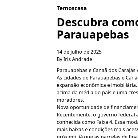
Skip to content
Temoscasa
Descubra como
Parauapebas
14 de julho de 2025
By
Iris Andrade
Parauapebas e Canaã dos Carajás
As cidades de Parauapebas e Canaã
expansão econômica e imobiliária.
acima da média do país e uma cres
moradores.
Nova oportunidade de financiament
Recentemente, o governo federal 
conhecida como Faixa 4. Essa moda
mais baixas e condições mais aces
próximo, já que as parcelas de fin