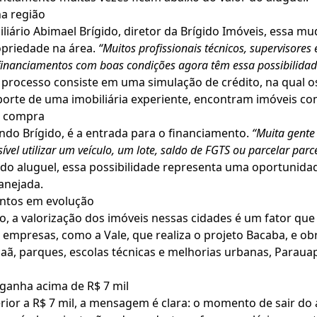
a região
liário Abimael Brígido, diretor da Brígido Imóveis, essa m
priedade na área.
“Muitos profissionais técnicos, supervisore
financiamentos com boas condições agora têm essa possibilidade 
do processo consiste em uma simulação de crédito, na qual
orte de uma imobiliária experiente, encontram imóveis c
de compra
o Brígido, é a entrada para o financiamento.
“Muita gente 
ssível utilizar um veículo, um lote, saldo de FGTS ou parcelar pa
do aluguel, essa possibilidade representa uma oportunida
anejada.
entos em evolução
to, a valorização dos imóveis nessas cidades é um fator q
es empresas, como a Vale, que realiza o projeto Bacaba, e o
aã, parques, escolas técnicas e melhorias urbanas, Parau
ganha acima de R$ 7 mil
or a R$ 7 mil, a mensagem é clara: o momento de sair do 