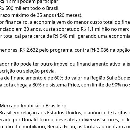
R$ 12 mil podem participar.
$ 500 mil em todo o Brasil.
prazo máximo de 35 anos (420 meses).
or financeiro, a economia vem do menor custo total do fi
nanciado em 30 anos, custa sobretudo R$ 1,1 milhão no mer
r total cai para cerca de R$ 948 mil, gerando uma econom
enores: R$ 2.632 pelo programa, contra R$ 3.086 na opção
dor não pode ter outro imóvel ou financiamento ativo, alé
scrição ou seleção prévia.
a de financiamento é de 60% do valor na Região Sul e Sude
a cota chega a 80% no sistema Price, com limite de 90% no
ercado Imobiliário Brasileiro
asil em relação aos Estados Unidos, o anúncio de tarifas 
erado por Donald Trump, deve afetar diversos setores, inc
 direito imobiliário, Renata Firpo, as tarifas aumentam 