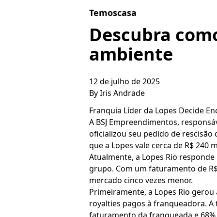
Skip to content
Temoscasa
Descubra como
ambiente
12 de julho de 2025
By
Iris Andrade
Franquia Líder da Lopes Decide En
A BSJ Empreendimentos, responsáve
oficializou seu pedido de rescisão
que a Lopes vale cerca de R$ 240 m
Atualmente, a Lopes Rio responde p
grupo. Com um faturamento de R$ 
mercado cinco vezes menor.
Primeiramente, a Lopes Rio gerou
royalties pagos à franqueadora. A
faturamento da franqueada e 68% 