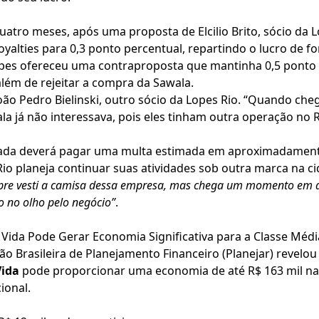
ro meses, após uma proposta de Elcilio Brito, sócio da Lop
oyalties para 0,3 ponto percentual, repartindo o lucro de f
opes ofereceu uma contraproposta que mantinha 0,5 ponto 
além de rejeitar a compra da Sawala.
oão Pedro Bielinski, outro sócio da Lopes Rio. “Quando c
já não interessava, pois eles tinham outra operação no Ri
queada deverá pagar uma multa estimada em aproximadamen
Rio planeja continuar suas atividades sob outra marca na ci
re vesti a camisa dessa empresa, mas chega um momento em q
ho no olho pelo negócio”
.
Vida Pode Gerar Economia Significativa para a Classe Médi
ão Brasileira de Planejamento Financeiro (Planejar) revelo
Vida
pode proporcionar uma economia de até R$ 163 mil na 
ional.