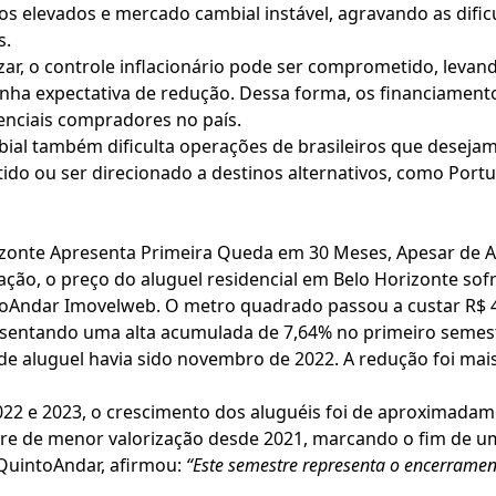
ros elevados e mercado cambial instável, agravando as dific
s.
orizar, o controle inflacionário pode ser comprometido, le
tinha expectativa de redução. Dessa forma, os financiament
enciais compradores no país.
mbial também dificulta operações de brasileiros que deseja
retido ou ser direcionado a destinos alternativos, como Por
zonte Apresenta Primeira Queda em 30 Meses, Apesar de A
ação, o preço do aluguel residencial em Belo Horizonte so
oAndar Imovelweb. O metro quadrado passou a custar R$ 4
esentando uma alta acumulada de 7,64% no primeiro semest
e aluguel havia sido novembro de 2022. A redução foi mais
22 e 2023, o crescimento dos aluguéis foi de aproximadam
tre de menor valorização desde 2021, marcando o fim de um 
QuintoAndar, afirmou:
“Este semestre representa o encerrame