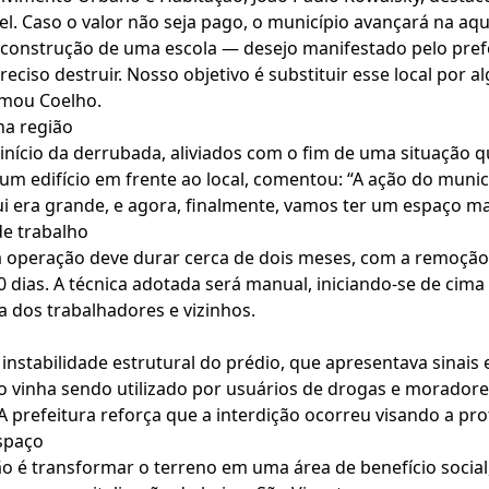
l. Caso o valor não seja pago, o município avançará na aqui
 construção de uma escola — desejo manifestado pelo pref
preciso destruir. Nosso objetivo é substituir esse local por 
rmou Coelho.
na região
nício da derrubada, aliviados com o fim de uma situação qu
um edifício em frente ao local, comentou: “A ação do munic
i era grande, e agora, finalmente, vamos ter um espaço ma
de trabalho
 operação deve durar cerca de dois meses, com a remoção t
ias. A técnica adotada será manual, iniciando-se de cima
a dos trabalhadores e vizinhos.
 instabilidade estrutural do prédio, que apresentava sinais
 vinha sendo utilizado por usuários de drogas e moradore
 A prefeitura reforça que a interdição ocorreu visando a pr
espaço
o é transformar o terreno em uma área de benefício socia