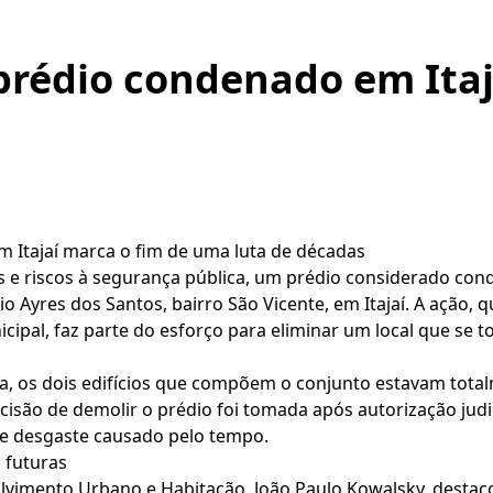
prédio condenado em Itaj
 Itajaí marca o fim de uma luta de décadas
s e riscos à segurança pública, um prédio considerado co
nio Ayres dos Santos, bairro São Vicente, em Itajaí. A ação
cipal, faz parte do esforço para eliminar um local que se
a, os dois edifícios que compõem o conjunto estavam tota
cisão de demolir o prédio foi tomada após autorização judi
nde desgaste causado pelo tempo.
 futuras
olvimento Urbano e Habitação, João Paulo Kowalsky, desta