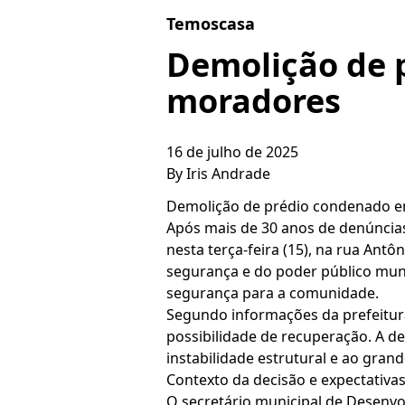
Skip to content
Temoscasa
Demolição de 
moradores
16 de julho de 2025
By
Iris Andrade
Demolição de prédio condenado em
Após mais de 30 anos de denúncia
nesta terça-feira (15), na rua Antô
segurança e do poder público muni
segurança para a comunidade.
Segundo informações da prefeitur
possibilidade de recuperação. A de
instabilidade estrutural e ao gra
Contexto da decisão e expectativas
O secretário municipal de Desenv