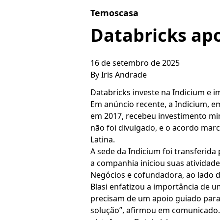
Skip to content
Temoscasa
Databricks apo
16 de setembro de 2025
By
Iris Andrade
Databricks investe na Indicium e 
Em anúncio recente, a Indicium, em
em 2017, recebeu investimento min
não foi divulgado, e o acordo mar
Latina.
A sede da Indicium foi transferid
a companhia iniciou suas atividade
Negócios e cofundadora, ao lado de
Blasi enfatizou a importância de
precisam de um apoio guiado para a
solução”, afirmou em comunicado. A