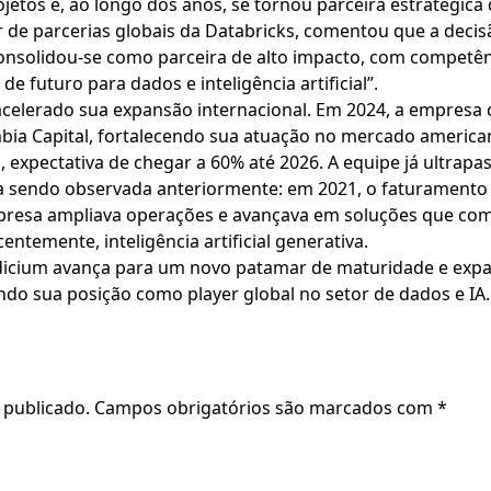
etos e, ao longo dos anos, se tornou parceira estratégica
or de parcerias globais da Databricks, comentou que a decisã
consolidou‑se como parceira de alto impacto, com competênc
e futuro para dados e inteligência artificial”.
 acelerado sua expansão internacional. Em 2024, a empres
umbia Capital, fortalecendo sua atuação no mercado ameri
 expectativa de chegar a 60% até 2026. A equipe já ultrapa
nha sendo observada anteriormente: em 2021, o faturament
presa ampliava operações e avançava em soluções que co
entemente, inteligência artificial generativa.
ndicium avança para um novo patamar de maturidade e exp
ndo sua posição como player global no setor de dados e IA.
 publicado.
Campos obrigatórios são marcados com
*