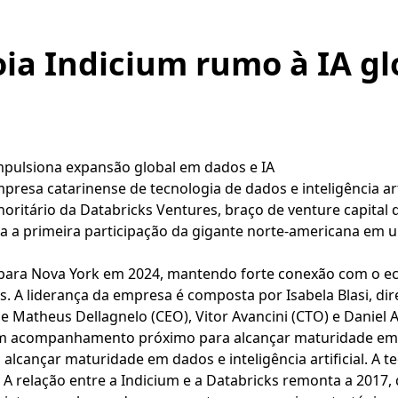
ia Indicium rumo à IA gl
impulsiona expansão global em dados e IA
presa catarinense de tecnologia de dados e inteligência art
oritário da Databricks Ventures, braço de venture capital 
ca a primeira participação da gigante norte‑americana em
a para Nova York em 2024, mantendo forte conexão com o e
s. A liderança da empresa é composta por Isabela Blasi, d
 Matheus Dellagnelo (CEO), Vitor Avancini (CTO) e Daniel Av
 um acompanhamento próximo para alcançar maturidade em 
lcançar maturidade em dados e inteligência artificial. A te
 relação entre a Indicium e a Databricks remonta a 2017, q