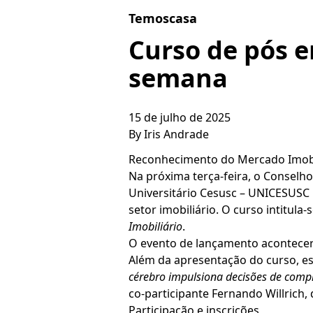
Skip to content
Temoscasa
Curso de pós e
semana
15 de julho de 2025
By
Iris Andrade
Reconhecimento do Mercado Imobil
Na próxima terça-feira, o Conselh
Universitário Cesusc – UNICESUSC
setor imobiliário. O curso intitula-
Imobiliário
.
O evento de lançamento acontecerá 
Além da apresentação do curso, es
cérebro impulsiona decisões de comp
co-participante Fernando Willrich
Participação e inscrições