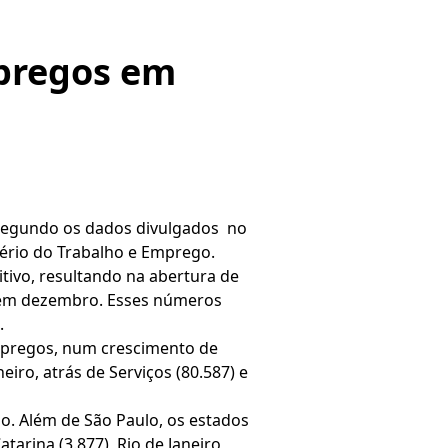
mpregos em
 segundo os dados divulgados no
ério do Trabalho e Emprego.
tivo, resultando na abertura de
 em dezembro. Esses números
.
empregos, num crescimento de
iro, atrás de Serviços (80.587) e
o. Além de São Paulo, os estados
arina (3.877), Rio de Janeiro