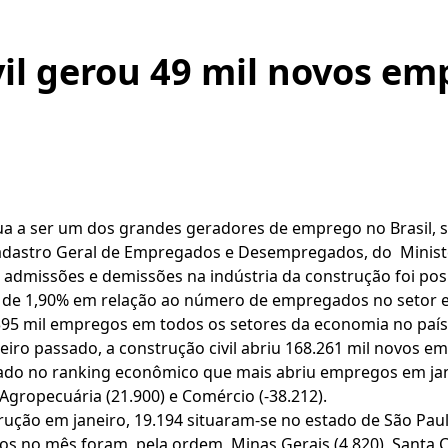
vil gerou 49 mil novos e
nua a ser um dos grandes geradores de emprego no Brasil,
Cadastro Geral de Empregados e Desempregados, do Minist
 admissões e demissões na indústria da construção foi posi
 de 1,90% em relação ao número de empregados no setor
395 mil empregos em todos os setores da economia no país
iro passado, a construção civil abriu 168.261 mil novos 
cado no ranking econômico que mais abriu empregos em jane
 Agropecuária (21.900) e Comércio (-38.212).
ção em janeiro, 19.194 situaram-se no estado de São Paul
 no mês foram, pela ordem, Minas Gerais (4.820), Santa Cat