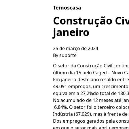
Skip to content
Temoscasa
Construção Ci
janeiro
25 de março de 2024
By
suporte
O setor da Construção Civil conti
último dia 15 pelo Caged – Novo 
Em janeiro deste ano o saldo entre
49.091 empregos, um crescimento
equivalem a 27,2%do total de 180.
No acumulado de 12 meses até jane
6,84%. O setor foi o terceiro colo
Indústria (67.029), mas à frente de
Dos empregos gerados pela constru
em que o setor mais abriu empregos