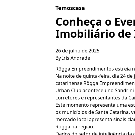
Skip to content
Temoscasa
Conheça o Eve
Imobiliário de 
26 de julho de 2025
By
Iris Andrade
Rôgga Empreendimentos estreia no
Na noite de quinta-feira, dia 24 d
catarinense Rôgga Empreendimento
Urban Club aconteceu no Sandrini 
corretores e representantes da Ca
Este momento representa uma estra
os municípios de Santa Catarina, 
mercado local apresenta sinais cla
Rôgga na região.
Dados do setor de inteligência da