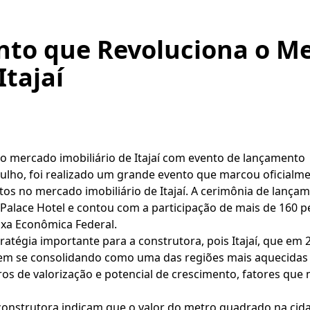
nto que Revoluciona o M
Itajaí
 mercado imobiliário de Itajaí com evento de lançamento
e julho, foi realizado um grande evento que marcou oficialm
s no mercado imobiliário de Itajaí. A cerimônia de lança
Palace Hotel e contou com a participação de mais de 160 p
ixa Econômica Federal.
tégia importante para a construtora, pois Itajaí, que em 
vem se consolidando como uma das regiões mais aquecidas d
ros de valorização e potencial de crescimento, fatores qu
 construtora indicam que o valor do metro quadrado na cid