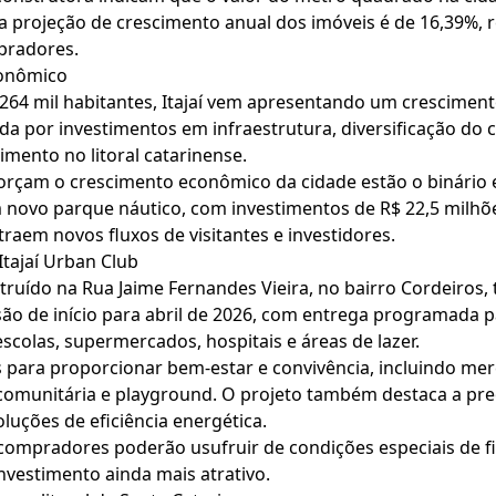
 a projeção de crescimento anual dos imóveis é de 16,39%, 
pradores.
conômico
4 mil habitantes, Itajaí vem apresentando um cresciment
a por investimentos em infraestrutura, diversificação do
mento no litoral catarinense.
orçam o crescimento econômico da cidade estão o binário e
m novo parque náutico, com investimentos de R$ 22,5 milh
traem novos fluxos de visitantes e investidores.
Itajaí Urban Club
uído na Rua Jaime Fernandes Vieira, no bairro Cordeiros, 
ão de início para abril de 2026, com entrega programada pa
 escolas, supermercados, hospitais e áreas de lazer.
para proporcionar bem-estar e convivência, incluindo mer
 comunitária e playground. O projeto também destaca a pr
luções de eficiência energética.
ompradores poderão usufruir de condições especiais de fi
investimento ainda mais atrativo.