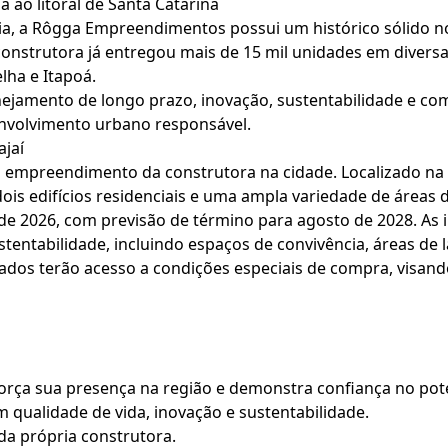
 ao litoral de Santa Catarina
ia, a Rôgga Empreendimentos possui um histórico sólido n
 construtora já entregou mais de 15 mil unidades em divers
lha e Itapoá.
ejamento de longo prazo, inovação, sustentabilidade e co
envolvimento urbano responsável.
ajaí
ro empreendimento da construtora na cidade. Localizado na 
ois edifícios residenciais e uma ampla variedade de áreas 
e 2026, com previsão de término para agosto de 2028. As 
stentabilidade, incluindo espaços de convivência, áreas de 
dos terão acesso a condições especiais de compra, visando 
rça sua presença na região e demonstra confiança no poten
qualidade de vida, inovação e sustentabilidade.
da própria construtora.