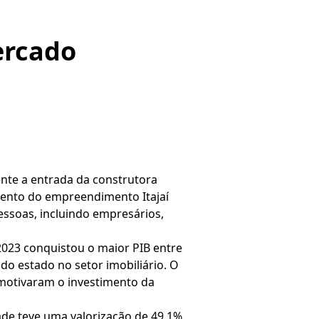
ercado
ente a entrada da construtora
mento do empreendimento Itajaí
essoas, incluindo empresários,
2023 conquistou o maior PIB entre
o estado no setor imobiliário. O
e motivaram o investimento da
ade teve uma valorização de 49,1%