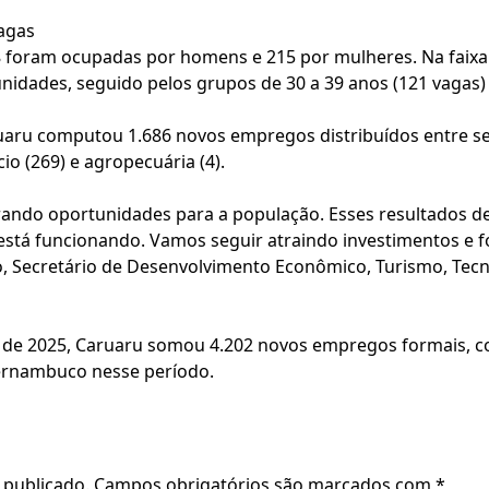
agas
8 foram ocupadas por homens e 215 por mulheres. Na faixa 
idades, seguido pelos grupos de 30 a 39 anos (121 vagas) e
uaru computou 1.686 novos empregos distribuídos entre seto
cio (269) e agropecuária (4).
rando oportunidades para a população. Esses resultados 
, está funcionando. Vamos seguir atraindo investimentos e 
o, Secretário de Desenvolvimento Econômico, Turismo, Tecn
 de 2025, Caruaru somou 4.202 novos empregos formais, c
Pernambuco nesse período.
 publicado.
Campos obrigatórios são marcados com
*