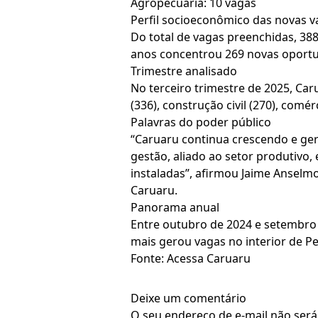
Agropecuária: 10 vagas
Perfil socioeconômico das novas v
Do total de vagas preenchidas, 38
anos concentrou 269 novas oportun
Trimestre analisado
No terceiro trimestre de 2025, Car
(336), construção civil (270), comér
Palavras do poder público
“Caruaru continua crescendo e ge
gestão, aliado ao setor produtivo
instaladas”, afirmou Jaime Anselm
Caruaru.
Panorama anual
Entre outubro de 2024 e setembro
mais gerou vagas no interior de 
Fonte: Acessa Caruaru
Deixe um comentário
O seu endereço de e-mail não será