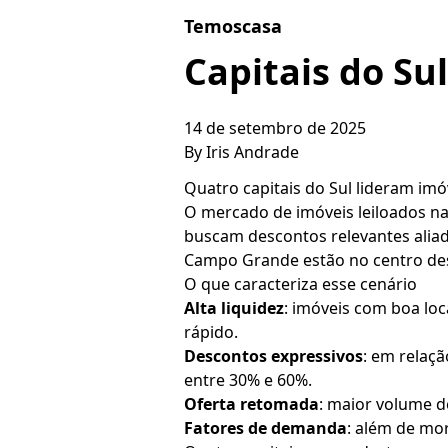
Skip to content
Temoscasa
Capitais do Sul
14 de setembro de 2025
By
Iris Andrade
Quatro capitais do Sul lideram imóv
O mercado de imóveis leiloados nas
buscam descontos relevantes aliado
Campo Grande estão no centro de
O que caracteriza esse cenário
Alta liquidez
: imóveis com boa lo
rápido.
Descontos expressivos
: em relaç
entre 30% e 60%.
Oferta retomada
: maior volume 
Fatores de demanda
: além de mo