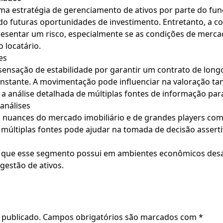
a estratégia de gerenciamento de ativos por parte do fund
tando futuras oportunidades de investimento. Entretanto, a
resentar um risco, especialmente se as condições de merca
 locatário.
es
ensação de estabilidade por garantir um contrato de long
stante. A movimentação pode influenciar na valoração tan
a análise detalhada de múltiplas fontes de informação para
 análises
nuances do mercado imobiliário e de grandes players como a
r múltiplas fontes pode ajudar na tomada de decisão assert
 que esse segmento possui em ambientes econômicos desaf
estão de ativos.
 publicado.
Campos obrigatórios são marcados com
*