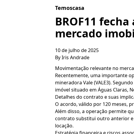
Skip to content
Temoscasa
BROF11 fecha 
mercado imobi
10 de julho de 2025
By
Iris Andrade
Movimentação relevante no mercad
Recentemente, uma importante ope
mineradora Vale (VALE3). Segundo
imóvel situado em Águas Claras, N
Detalhes do contrato e suas impli
O acordo, válido por 120 meses, p
Além disso, a operação permite qu
contrato substitui outro anterior
locação.
Estratégia financeira e riscos asso