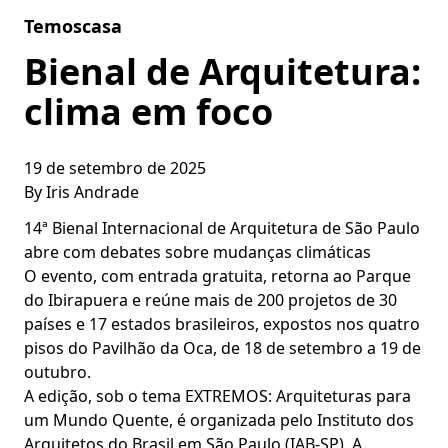
Skip to content
Temoscasa
Bienal de Arquitetura:
clima em foco
19 de setembro de 2025
By
Iris Andrade
14ª Bienal Internacional de Arquitetura de São Paulo
abre com debates sobre mudanças climáticas
O evento, com entrada gratuita, retorna ao Parque
do Ibirapuera e reúne mais de 200 projetos de 30
países e 17 estados brasileiros, expostos nos quatro
pisos do Pavilhão da Oca, de 18 de setembro a 19 de
outubro.
A edição, sob o tema EXTREMOS: Arquiteturas para
um Mundo Quente, é organizada pelo Instituto dos
Arquitetos do Brasil em São Paulo (IAB-SP). A