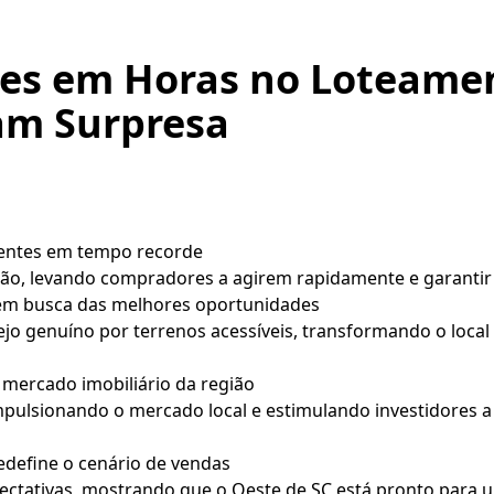
es em Horas no Loteame
am Surpresa
lientes em tempo recorde
ão, levando compradores a agirem rapidamente e garantir
 em busca das melhores oportunidades
jo genuíno por terrenos acessíveis, transformando o loca
mercado imobiliário da região
pulsionando o mercado local e estimulando investidores a
edefine o cenário de vendas
ectativas, mostrando que o Oeste de SC está pronto para 