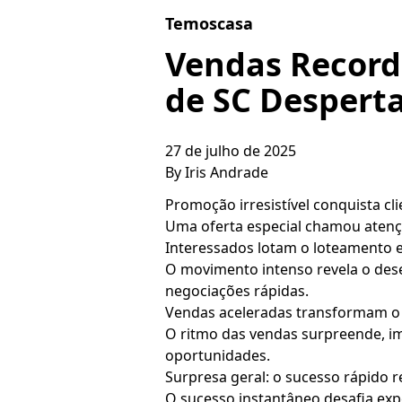
Skip to content
Temoscasa
Vendas Record
de SC Despert
27 de julho de 2025
By
Iris Andrade
Promoção irresistível conquista c
Uma oferta especial chamou atenç
Interessados lotam o loteamento
O movimento intenso revela o dese
negociações rápidas.
Vendas aceleradas transformam o 
O ritmo das vendas surpreende, im
oportunidades.
Surpresa geral: o sucesso rápido r
O sucesso instantâneo desafia exp