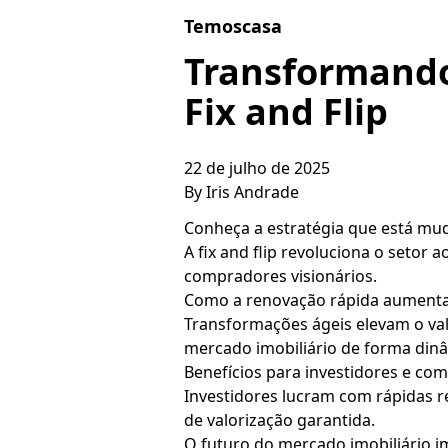
Skip to content
Temoscasa
Transformando
Fix and Flip
22 de julho de 2025
By
Iris Andrade
Conheça a estratégia que está mu
A fix and flip revoluciona o setor
compradores visionários.
Como a renovação rápida aumenta 
Transformações ágeis elevam o val
mercado imobiliário de forma dinâ
Benefícios para investidores e com
Investidores lucram com rápidas 
de valorização garantida.
O futuro do mercado imobiliário 