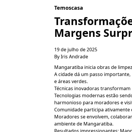
Skip to content
Temoscasa
Transformaçõe
Margens Surp
19 de julho de 2025
By
Iris Andrade
Mangaratiba inicia obras de limpez
A cidade dá um passo importante,
e áreas verdes.
Técnicas inovadoras transformam o
Tecnologias modernas estão sendo
harmonioso para moradores e visi
Comunidade participa ativamente 
Moradores se envolvem, colaboran
ambiente de Mangaratiba.
Resultados impressionantes: Manga