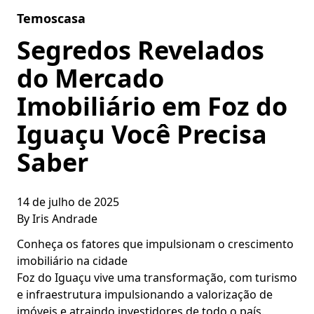
Skip to content
Temoscasa
Segredos Revelados
do Mercado
Imobiliário em Foz do
Iguaçu Você Precisa
Saber
14 de julho de 2025
By
Iris Andrade
Conheça os fatores que impulsionam o crescimento
imobiliário na cidade
Foz do Iguaçu vive uma transformação, com turismo
e infraestrutura impulsionando a valorização de
imóveis e atraindo investidores de todo o país.