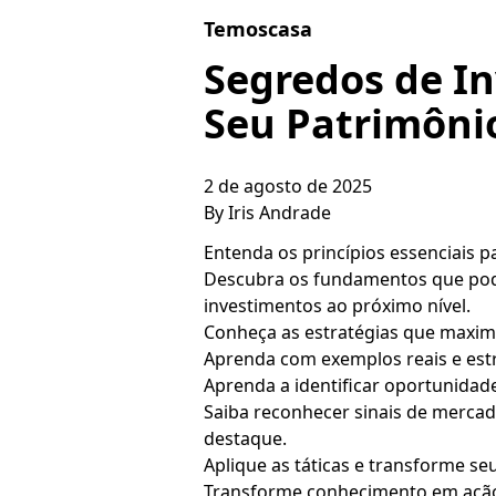
Skip to content
Temoscasa
Segredos de I
Seu Patrimôni
2 de agosto de 2025
By
Iris Andrade
Entenda os princípios essenciais p
Descubra os fundamentos que pode
investimentos ao próximo nível.
Conheça as estratégias que maxim
Aprenda com exemplos reais e estr
Aprenda a identificar oportunidad
Saiba reconhecer sinais de merca
destaque.
Aplique as táticas e transforme s
Transforme conhecimento em ação 