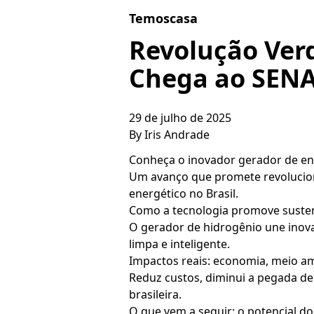
Skip to content
Temoscasa
Revolução Verd
Chega ao SENA
29 de julho de 2025
By
Iris Andrade
Conheça o inovador gerador de en
Um avanço que promete revoluciona
energético no Brasil.
Como a tecnologia promove susten
O gerador de hidrogênio une inov
limpa e inteligente.
Impactos reais: economia, meio am
Reduz custos, diminui a pegada de
brasileira.
O que vem a seguir: o potencial do