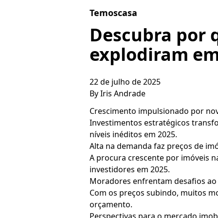
Skip to content
Temoscasa
Descubra por q
explodiram em
22 de julho de 2025
By
Iris Andrade
Crescimento impulsionado por nov
Investimentos estratégicos transf
níveis inéditos em 2025.
Alta na demanda faz preços de im
A procura crescente por imóveis n
investidores em 2025.
Moradores enfrentam desafios ao 
Com os preços subindo, muitos mo
orçamento.
Perspectivas para o mercado imobi