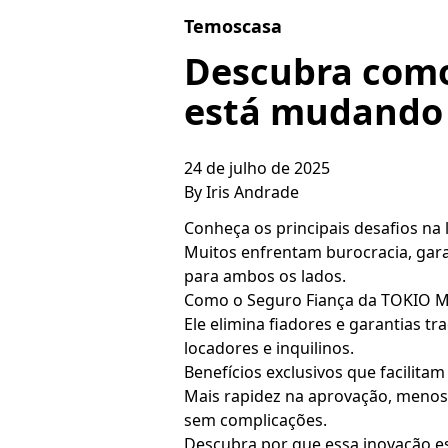
Skip to content
Temoscasa
Descubra como
está mudando 
24 de julho de 2025
By
Iris Andrade
Conheça os principais desafios na 
Muitos enfrentam burocracia, gara
para ambos os lados.
Como o Seguro Fiança da TOKIO MA
Ele elimina fiadores e garantias t
locadores e inquilinos.
Benefícios exclusivos que facilitam
Mais rapidez na aprovação, menos 
sem complicações.
Descubra por que essa inovação e