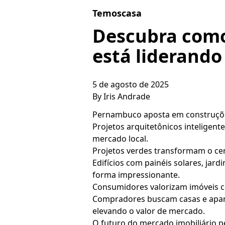
Skip to content
Temoscasa
Descubra como
está liderando
5 de agosto de 2025
By
Iris Andrade
Pernambuco aposta em construçõe
Projetos arquitetônicos inteligen
mercado local.
Projetos verdes transformam o cená
Edifícios com painéis solares, ja
forma impressionante.
Consumidores valorizam imóveis c
Compradores buscam casas e apart
elevando o valor de mercado.
O futuro do mercado imobiliário 