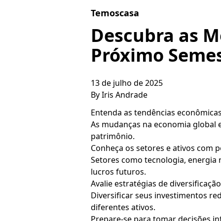
Skip to content
Temoscasa
Descubra as M
Próximo Semes
13 de julho de 2025
By
Iris Andrade
Entenda as tendências econômicas
As mudanças na economia global e
patrimônio.
Conheça os setores e ativos com 
Setores como tecnologia, energia 
lucros futuros.
Avalie estratégias de diversificaç
Diversificar seus investimentos re
diferentes ativos.
Prepare-se para tomar decisões in