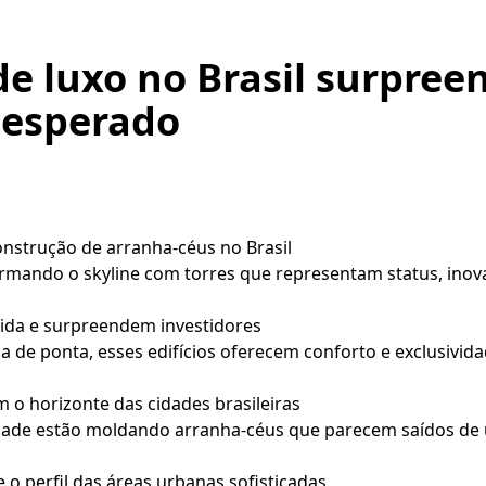
de luxo no Brasil surpre
nesperado
nstrução de arranha-céus no Brasil
ormando o skyline com torres que representam status, inov
vida e surpreendem investidores
ia de ponta, esses edifícios oferecem conforto e exclusivi
 o horizonte das cidades brasileiras
dade estão moldando arranha-céus que parecem saídos de
o perfil das áreas urbanas sofisticadas