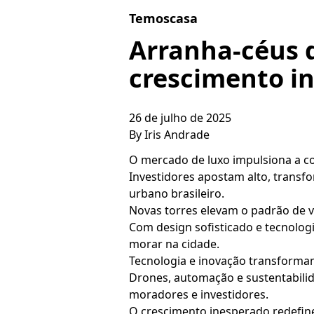
Skip to content
Temoscasa
Arranha-céus 
crescimento i
26 de julho de 2025
By
Iris Andrade
O mercado de luxo impulsiona a co
Investidores apostam alto, transf
urbano brasileiro.
Novas torres elevam o padrão de 
Com design sofisticado e tecnolog
morar na cidade.
Tecnologia e inovação transformam
Drones, automação e sustentabili
moradores e investidores.
O crescimento inesperado redefine 